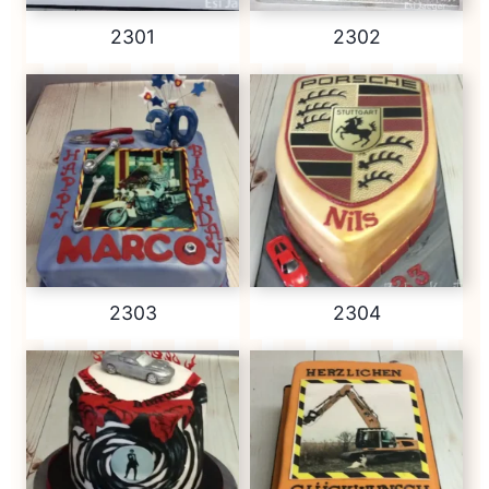
bei eurer Anfrage an und wir gestalten eine
2301
2302
ähnliche Torte nach eurem Geschmack.
2303
2304