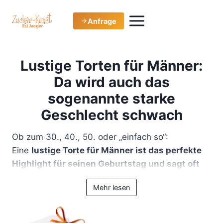
Zum
Inhalt
Anfrage
springen
Lustige Torten für Männer:
Da wird auch das
sogenannte starke
Geschlecht schwach
Ob zum 30., 40., 50. oder „einfach so“: Eine . ... Con
Ob zum 30., 40., 50. oder „einfach so“:
Eine
lustige Torte für Männer ist das perfekte
Highlight für seinen Geburtstag und sagt oft
mehr als Worte
. Ihr wollt einen echten Hingucker,
Mehr lesen
der zum Lachen bringt, überrascht und dabei
richtig gut schmeckt? Dann seid ihr bei uns
genau richtig.