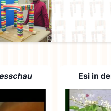
esschau
Esi in d